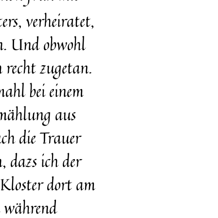
rs, verheiratet,
en. Und obwohl
 recht zugetan.
ahl bei einem
rmählung aus
ch die Trauer
, dazs ich der
 Kloster dort am
h während