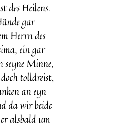
t des Heilens.
 Hände gar
dem Herrn des
eima, ein gar
h seyne Minne,
och tolldreist,
anken an eyn
nd da wir beide
a er alsbald um