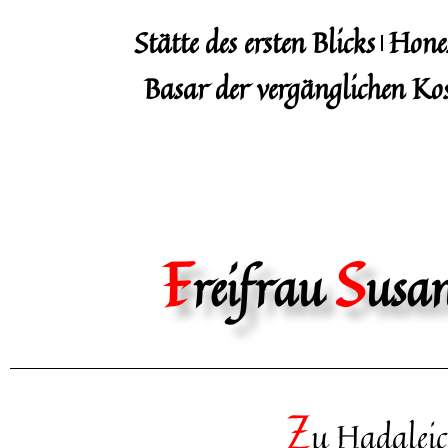
Stätte des ersten Blicks
Hone
Basar der vergänglichen Ko
F
S
reifrau
usa
Z
u Hadaleic