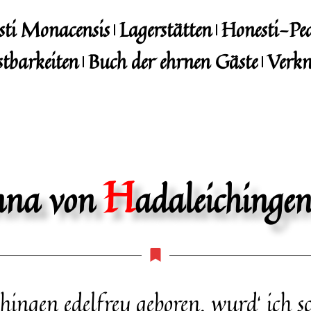
sti Monacensis
Lagerstätten
Honesti-Pe
stbarkeiten
Buch der ehrnen Gäste
Verkn
H
nna von
adaleichinge
hingen edelfrey geboren, wurd‘ ich s