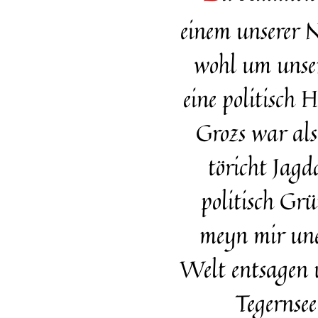
einem unserer N
wohl um unser
eine politisch
Grozs war al
töricht Jag
politisch Gr
meyn mir uner
Welt entsagen u
Tegernse