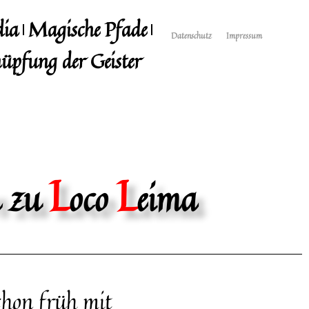
dia
Magische Pfade
Datenschutz
Impressum
üpfung der Geister
L
L
n zu
oco
eima
chon früh mit