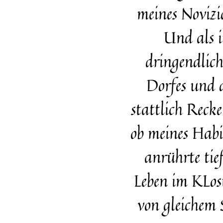
meines Novizi
Und als i
dringendlich
Dorfes und d
stattlich Rec
ob meines Habi
anrührte ti
Leben im KLost
von gleichem S