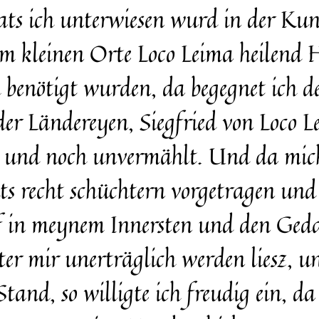
ats ich unterwiesen wurd in der Kuns
m kleinen Orte Loco Leima heilend
 benötigt wurden, da begegnet ich 
er Ländereyen, Siegfried von Loco L
ke und noch unvermählt. Und da mic
ts recht schüchtern vorgetragen und d
ef in meynem Innersten und den Ged
er mir unerträglich werden liesz, u
tand, so willigte ich freudig ein, d