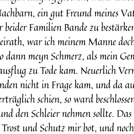
achbarn, ein gut Freund meines Vate
 beider Familien Bande zu bestärk
 Heirath, war ich meinem Manne doch
so dann meyn Schmerz, als mein Gem
dausflug zu Tode kam. Neuerlich Ve
ünden nicht in Frage kam, und da au
träglich schien, so ward beschlossen
nd den Schleier nehmen sollte. Das
e Trost und Schutz mir bot, und noc